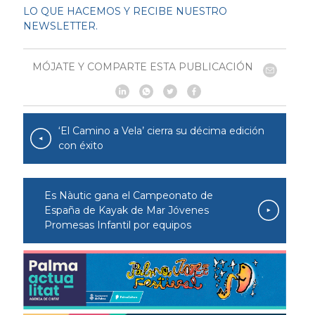
LO QUE HACEMOS Y RECIBE NUESTRO
NEWSLETTER.
MÓJATE Y COMPARTE ESTA PUBLICACIÓN
‘El Camino a Vela’ cierra su décima edición
con éxito
Es Nàutic gana el Campeonato de
España de Kayak de Mar Jóvenes
Promesas Infantil por equipos