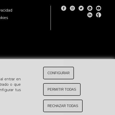
ivacidad
okies
CONFIGURAR
al entrar en
trado o que
figurar tus
PERMITIR TODAS
RECHAZAR TODAS