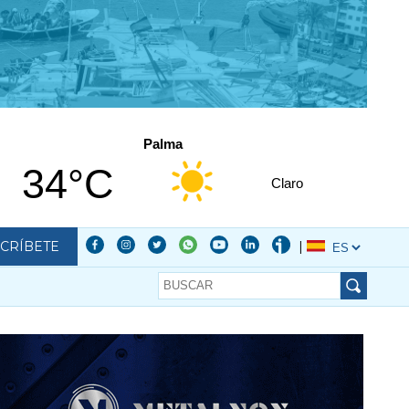
Palma
34°C
Claro
CRÍBETE
|