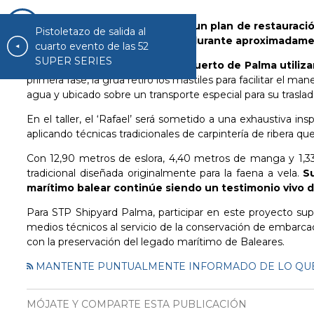
La maniobra marca el inicio de un plan de restauració
Pistoletazo de salida al
d’aixa de Son Bonet (Marratxí) durante aproximadam
cuarto evento de las 52
SUPER SERIES
La izada se llevó a cabo en el puerto de Palma utiliza
primera fase, la grúa retiró los mástiles para facilitar el ma
agua y ubicado sobre un transporte especial para su traslad
En el taller, el ‘Rafael’ será sometido a una exhaustiva in
aplicando técnicas tradicionales de carpintería de ribera que
Con 12,90 metros de eslora, 4,40 metros de manga y 1,3
tradicional diseñada originalmente para la faena a vela.
S
marítimo balear continúe siendo un testimonio vivo de l
Para STP Shipyard Palma, participar en este proyecto su
medios técnicos al servicio de la conservación de embarca
con la preservación del legado marítimo de Baleares.
MANTENTE PUNTUALMENTE INFORMADO DE LO QUE
MÓJATE Y COMPARTE ESTA PUBLICACIÓN