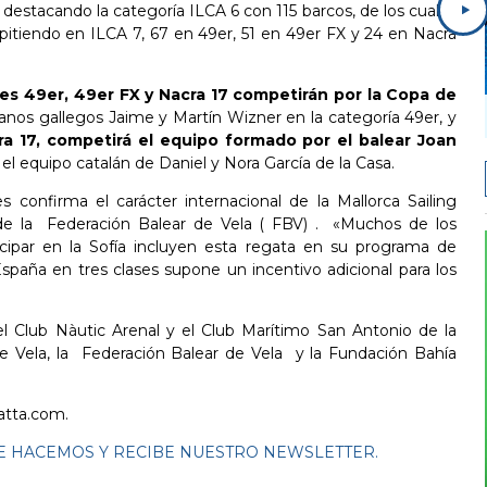
destacando la categoría ILCA 6 con 115 barcos, de los cuales
itiendo en ILCA 7, 67 en 49er, 51 en 49er FX y 24 en Nacra
ses 49er, 49er FX y Nacra 17 competirán por la Copa de
nos gallegos Jaime y Martín Wizner en la categoría 49er, y
a 17, competirá el equipo formado por el balear Joan
el equipo catalán de Daniel y Nora García de la Casa.
 confirma el carácter internacional de la Mallorca Sailing
o de la Federación Balear de Vela ( FBV) . «Muchos de los
icipar en la Sofía incluyen esta regata en su programa de
España en tres clases supone un incentivo adicional para los
el Club Nàutic Arenal y el Club Marítimo San Antonio de la
de Vela, la Federación Balear de Vela y la Fundación Bahía
atta.com
.
 HACEMOS Y RECIBE NUESTRO NEWSLETTER.