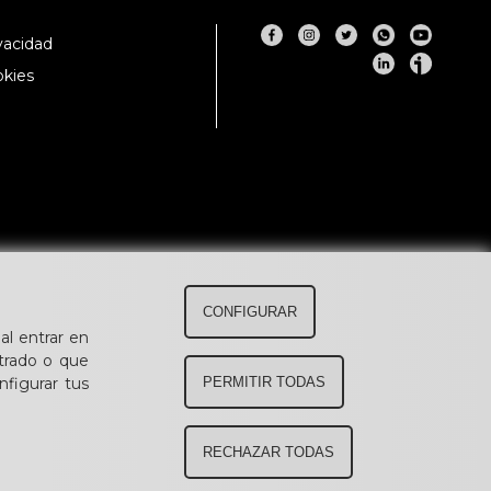
ivacidad
okies
CONFIGURAR
al entrar en
trado o que
figurar tus
PERMITIR TODAS
RECHAZAR TODAS