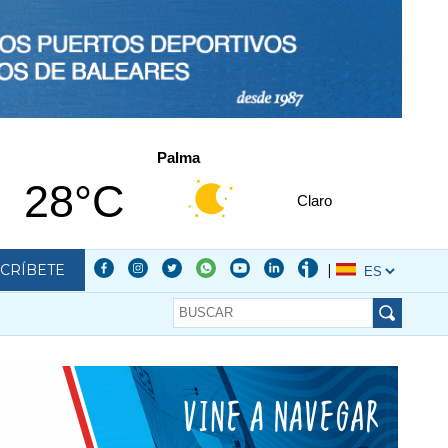
Palma
28°C
Claro
CRÍBETE
|