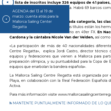
La lista de inscritos incluye 326 equipos de 41 países,
casi 60 enarbolan bandera española. Habrá 69 barcos comp
AGENDA del 13 al 19 de
17.
marzo: cuenta atrás para la
Mallorca Sailing Center
Además del título general de cada categoría, las cla
Regatta
España de 2026.
Defendiendo sus títulos están los herma
las canarias Alicia Fras y Elena Barrio en 49er FX.
En Nacr
Cardona y la cántabra Nicole Van der Velden,
así como 
«La participación de más de 40 nacionalidades diferentes
Centre Regatta», explica Jordi Castro, director técnic
equipos y federaciones que vienen a Mallorca para part
preparación olímpica, y su puntuabilidad para la Copa de 
equipos que enarbolan la bandera española».
La Mallorca Sailing Centre Regatta está organizada por 
Playa, en colaboración con la Real Federación Española 
Activa.
Para más información visite
www.mallorcasailingcenterreg
MANTENTE PUNTUALMENTE INFORMADO DE LO QUE