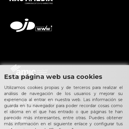
Esta página web usa cookies
Utilizamos cookies propias y de terceros para realizar el
análisis de navegación de los usuarios y mejorar su
experiencia al entrar en nuestra web. Las información se
©2026 Pasión por el Mar.
guarda en tu navegador para poder recordar cosas como
All rights reserved.
el idioma en el que has entrado o que páginas te han
parecido más interesantes, entre otras. Puedes obtener
Noticias
más información en el siguiente enlace y configurar tus
TV