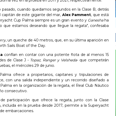
 última vez en la prueba en 2011 y 2021, respectivamente.
o pasado, cuando quedamos segundos en la Clase B, detrás
l capitán de este gigante del mar,
Alex Pamment
, que está
uperyacht Cup Palma siempre es un gran evento y
Ganesha
ha
r lo que estamos deseando que llegue la regata", confesaba
rry
, un queche de 40 metros, que, en su última aparición en
rth Sails Boat of the Day.
ma
confían en contar con una potente flota de al menos 15
des de Clase J -
Topaz
,
Ranger
y
Velsheda
- que competirán
uebas, el miércoles 29 de junio.
alma ofrece a propietarios, capitanes y tripulaciones de
e, con una salida independiente y un recorrido diseñado a
alma en la organización de la regata, el Real Club Náutico
ño consecutivo.
e participación que ofrece la regata, junto con la Clase
a, incluida en la prueba desde 2017, permite a la Superyacht
o de embarcaciones.