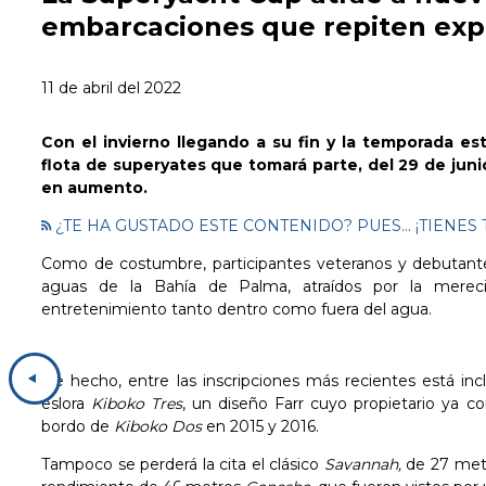
embarcaciones que repiten exp
11 de abril del 2022
Con el invierno llegando a su fin y la temporada es
flota de superyates que tomará parte, del 29 de juni
en aumento.
¿TE HA GUSTADO ESTE CONTENIDO? PUES... ¡TIEN
Como de costumbre, participantes veteranos y debutantes
aguas de la Bahía de Palma, atraídos por la mere
entretenimiento tanto dentro como fuera del agua.
© Sailing Energy
De hecho, entre las inscripciones más recientes está in
eslora
Kiboko
Tres
, un diseño Farr cuyo propietario ya c
bordo de
Kiboko Dos
en 2015 y 2016.
Tampoco se perderá la cita el clásico
Savannah
,
de 27 metr