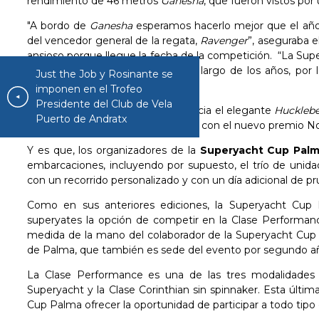
rendimiento de 46 metros
Ganesha
, que fueron vistos por
"A bordo de
Ganesha
esperamos hacerlo mejor que el añ
del vencedor general de la regata,
Ravenge
r
”, aseguraba e
ansioso porque llegue la fecha de la competición. “La S
tenido una presencia regular a lo largo de los años, po
Just the Job y Rosinante se
Pamment.
imponen en el Trofeo
Presidente del Club de Vela
También ha confirmado su asistencia el elegante
Hucklebe
Puerto de Andratx
la Superyacht Cup en 2019, se alzó con el nuevo premio No
Y es que, los organizadores de la
Superyacht Cup Pal
embarcaciones, incluyendo por supuesto, el trío de unida
con un recorrido personalizado y con un día adicional de pr
Como en sus anteriores ediciones, la Superyacht Cup P
superyates la opción de competir en la Clase Performanc
medida de la mano del colaborador de la Superyacht Cup P
de Palma, que también es sede del evento por segundo a
La Clase Performance es una de las tres modalidades d
Superyacht y la Clase Corinthian sin spinnaker. Esta últim
Cup Palma ofrecer la oportunidad de participar a todo tip