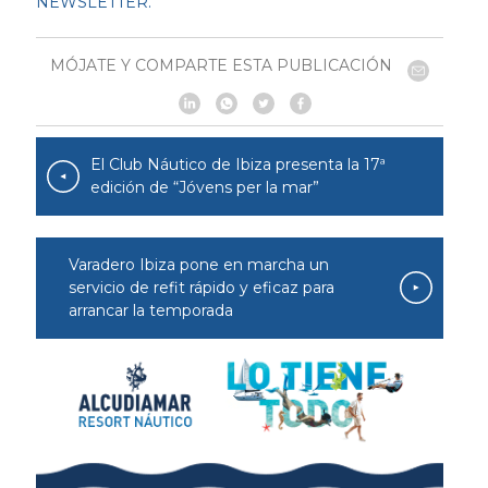
NEWSLETTER.
MÓJATE Y COMPARTE ESTA PUBLICACIÓN
El Club Náutico de Ibiza presenta la 17ª
edición de “Jóvens per la mar”
Varadero Ibiza pone en marcha un
servicio de refit rápido y eficaz para
arrancar la temporada