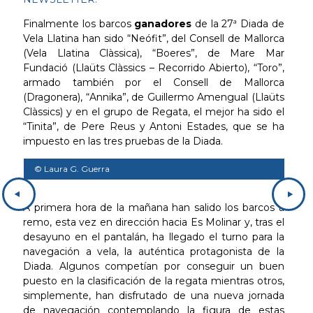
Finalmente los barcos
ganadores
de la 27ª Diada de
Vela Llatina han sido “Neófit”, del Consell de Mallorca
(Vela Llatina Clàssica), “Boeres”, de Mare Mar
Fundació (Llaüts Clàssics – Recorrido Abierto), “Toro”,
armado también por el Consell de Mallorca
(Dragonera), “Annika”, de Guillermo Amengual (Llaüts
Clàssics) y en el grupo de Regata, el mejor ha sido el
“Tinita”, de Pere Reus y Antoni Estades, que se ha
impuesto en las tres pruebas de la Diada.
© Laura G. Guerra
© L
A primera hora de la mañana han salido los barcos a
remo, esta vez en dirección hacia Es Molinar y, tras el
desayuno en el pantalán, ha llegado el turno para la
navegación a vela, la auténtica protagonista de la
Diada. Algunos competían por conseguir un buen
puesto en la clasificación de la regata mientras otros,
simplemente, han disfrutado de una nueva jornada
de navegación contemplando la figura de estas