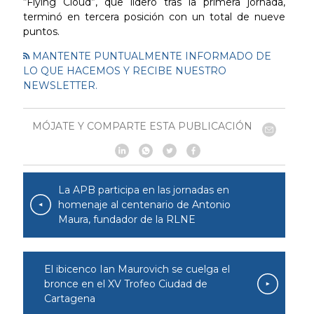
“Flying Cloud”, que lideró tras la primera jornada,
terminó en tercera posición con un total de nueve
puntos.
MANTENTE PUNTUALMENTE INFORMADO DE
LO QUE HACEMOS Y RECIBE NUESTRO
NEWSLETTER.
MÓJATE Y COMPARTE ESTA PUBLICACIÓN
La APB participa en las jornadas en
homenaje al centenario de Antonio
Maura, fundador de la RLNE
El ibicenco Ian Maurovich se cuelga el
bronce en el XV Trofeo Ciudad de
Cartagena