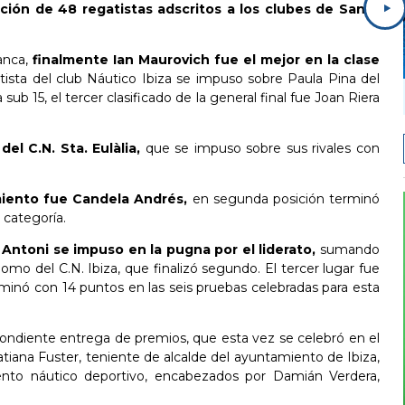
ación de 48 regatistas adscritos a los clubes de Santa
anca,
finalmente Ian Maurovich fue el mejor en la clase
gatista del club Náutico Ibiza se impuso sobre Paula Pina del
ub 15, el tercer clasificado de la general final fue Joan Riera
del C.N. Sta. Eulàlia,
que se impuso sobre sus rivales con
miento fue Candela Andrés,
en segunda posición terminó
a categoría.
t Antoni se impuso en la pugna por el liderato,
sumando
omo del C.N. Ibiza, que finalizó segundo. El tercer lugar fue
erminó con 14 puntos en las seis pruebas celebradas para esta
espondiente entrega de premios, que esta vez se celebró en el
tiana Fuster, teniente de alcalde del ayuntamiento de Ibiza,
vento náutico deportivo, encabezados por Damián Verdera,