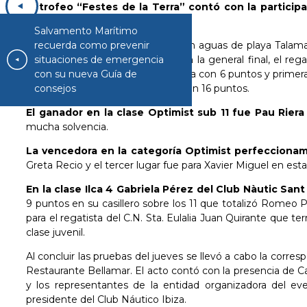
El trofeo “Festes de la Terra” contó con la particip
Eulàlia, San Antoni e Ibiza.
Salvamento Marítimo
recuerda como prevenir
Tras la competición desarrollada en aguas de playa Talam
situaciones de emergencia
Optimist,
totalizando 5 puntos en la general final, el re
con su nueva Guía de
C.N.S. Antonio que finalizó segunda con 6 puntos y primera s
consejos
del C.N. Sta. Eulalia que terminó con 16 puntos.
El ganador en la clase Optimist sub 11 fue Pau Riera 
mucha solvencia.
La vencedora en la categoría Optimist perfecciona
Greta Recio y el tercer lugar fue para Xavier Miguel en est
En la clase Ilca 4 Gabriela Pérez del Club Nàutic San
9 puntos en su casillero sobre los 11 que totalizó Romeo P
para el regatista del C.N. Sta. Eulalia Juan Quirante que t
clase juvenil.
Al concluir las pruebas del jueves se llevó a cabo la corr
Restaurante Bellamar. El acto contó con la presencia de Ca
y los representantes de la entidad organizadora del e
presidente del Club Náutico Ibiza.