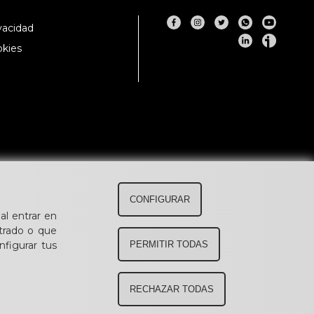
ivacidad
okies
CONFIGURAR
al entrar en
trado o que
figurar tus
PERMITIR TODAS
RECHAZAR TODAS