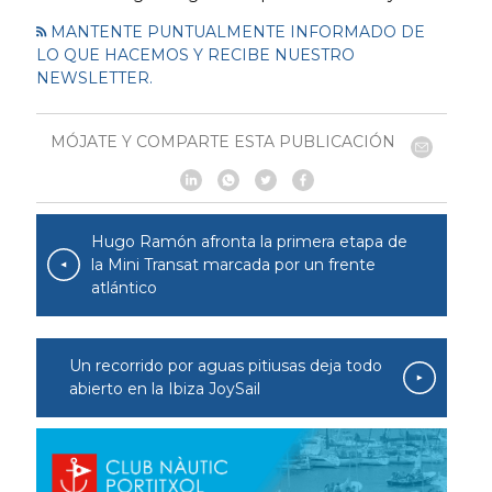
MANTENTE PUNTUALMENTE INFORMADO DE
LO QUE HACEMOS Y RECIBE NUESTRO
NEWSLETTER.
MÓJATE Y COMPARTE ESTA PUBLICACIÓN
Hugo Ramón afronta la primera etapa de
la Mini Transat marcada por un frente
atlántico
Un recorrido por aguas pitiusas deja todo
abierto en la Ibiza JoySail