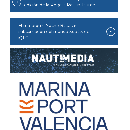
edición de la Regata Rei En Jaume
El mallorquín Nacho Baltasar,
subcampeón del mundo Sub 23 de
iQFOiL