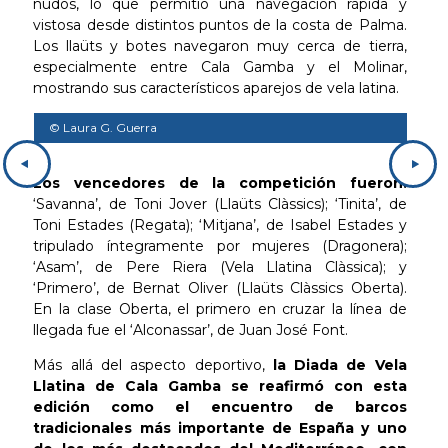
nudos, lo que permitió una navegación rápida y
vistosa desde distintos puntos de la costa de Palma.
Los llaüts y botes navegaron muy cerca de tierra,
especialmente entre Cala Gamba y el Molinar,
mostrando sus característicos aparejos de vela latina.
© Laura G. Guerra
© L
Los vencedores de la competición fueron:
‘Savanna’, de Toni Jover (Llaüts Clàssics); ‘Tinita’, de
Toni Estades (Regata); ‘Mitjana’, de Isabel Estades y
tripulado íntegramente por mujeres (Dragonera);
‘Asam’, de Pere Riera (Vela Llatina Clàssica); y
‘Primero’, de Bernat Oliver (Llaüts Clàssics Oberta).
En la clase Oberta, el primero en cruzar la línea de
llegada fue el ‘Alconassar’, de Juan José Font.
Más allá del aspecto deportivo,
la Diada de Vela
Llatina de Cala Gamba se reafirmó con esta
edición como el encuentro de barcos
tradicionales más importante de España y uno