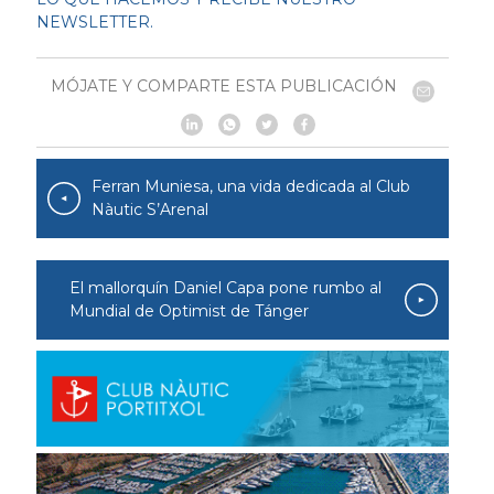
NEWSLETTER.
MÓJATE Y COMPARTE ESTA PUBLICACIÓN
Ferran Muniesa, una vida dedicada al Club
Nàutic S’Arenal
El mallorquín Daniel Capa pone rumbo al
Mundial de Optimist de Tánger