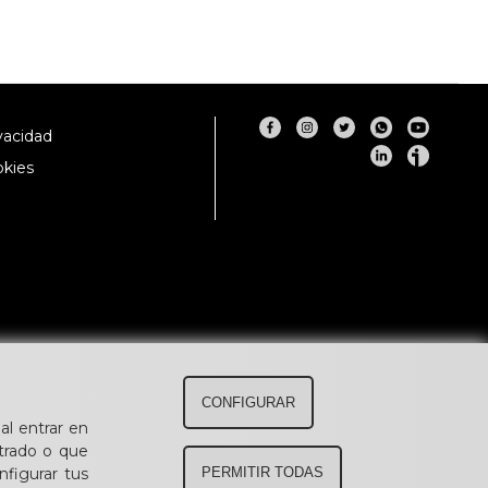
ivacidad
okies
CONFIGURAR
al entrar en
trado o que
figurar tus
PERMITIR TODAS