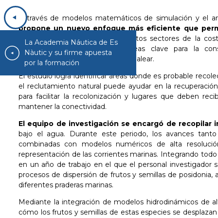
A través de modelos matemáticos de simulación y el an
propone un nuevo enfoque más eficiente que perm
dispersa y conecta
entre distintos sectores de la cost
La Academia Náutica de Es
enfoque posibilita identificar áreas clave para la con
Nàutic y su firme apuesta
especialmente en el archipiélago balear.
por la formación
El estudio logra identificar áreas donde es probable recol
el reclutamiento natural puede ayudar en la recuperación
para facilitar la recolonización y lugares que deben reci
mantener la conectividad.
El equipo de investigación se encargó de recopilar
bajo el agua. Durante este periodo, los avances tant
combinadas con modelos numéricos de alta resolución
representación de las corrientes marinas. Integrando todo 
en un año de trabajo en el que el personal investigador 
procesos de dispersión de frutos y semillas de posidonia,
diferentes praderas marinas.
Mediante
la integración de modelos hidrodinámicos de alta
cómo los frutos y semillas de estas especies se desplazan