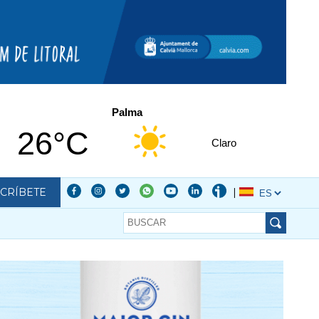
Palma
26°C
Claro
CRÍBETE
|