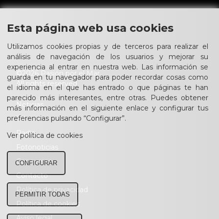
Esta página web usa cookies
Utilizamos cookies propias y de terceros para realizar el
análisis de navegación de los usuarios y mejorar su
experiencia al entrar en nuestra web. Las información se
©2026 Pasión por el Mar.
guarda en tu navegador para poder recordar cosas como
All rights reserved.
el idioma en el que has entrado o que páginas te han
parecido más interesantes, entre otras. Puedes obtener
Noticias
más información en el siguiente enlace y configurar tus
preferencias pulsando “Configurar”.
TV
Radio
Ver política de cookies
Fotonoticias
Concursos
CONFIGURAR
Contacto
Política de privacidad
PERMITIR TODAS
Política de cookies
Aviso legal