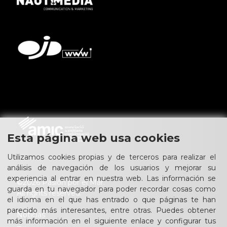
Esta página web usa cookies
Utilizamos cookies propias y de terceros para realizar el
análisis de navegación de los usuarios y mejorar su
experiencia al entrar en nuestra web. Las información se
©2026 Pasión por el Mar.
guarda en tu navegador para poder recordar cosas como
All rights reserved.
el idioma en el que has entrado o que páginas te han
parecido más interesantes, entre otras. Puedes obtener
Noticias
más información en el siguiente enlace y configurar tus