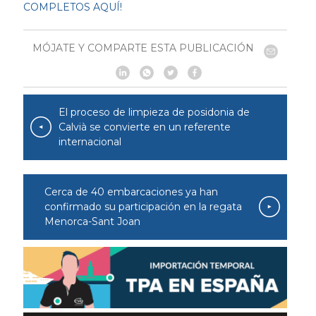
COMPLETOS AQUÍ!
MÓJATE Y COMPARTE ESTA PUBLICACIÓN
El proceso de limpieza de posidonia de
Calvià se convierte en un referente
internacional
Cerca de 40 embarcaciones ya han
confirmado su participación en la regata
Menorca-Sant Joan